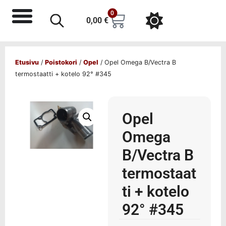
0
0,00
€
Etusivu
/
Poistokori
/
Opel
/ Opel Omega B/Vectra B
termostaatti + kotelo 92° #345
Opel
Omega
B/Vectra B
termostaat
ti + kotelo
92° #345