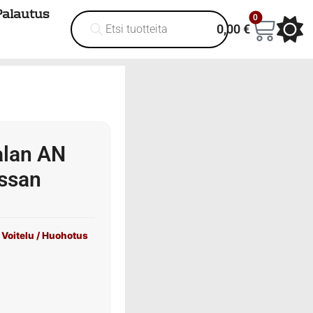
Palautus
0
0,00
€
alan AN
issan
Voitelu / Huohotus