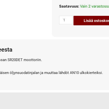
Saatavuus:
Vain 2 varastoss
Lisää ostoskor
eesta
ssan SR20DET moottoriin.
isen öljynsuodatinjalan ja muuttaa lähdöt AN10 ulkokierteiksi.