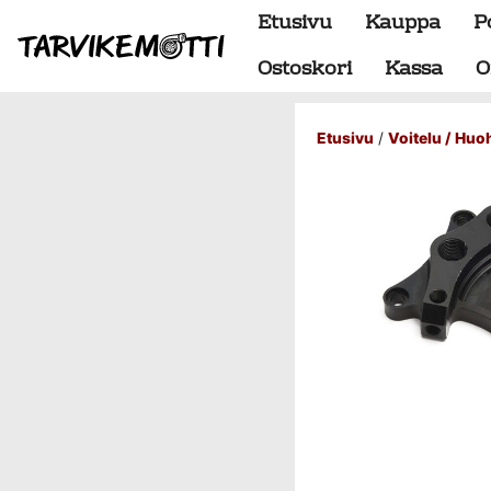
Etusivu
Kauppa
P
Ostoskori
Kassa
O
Etusivu
/
Voitelu / Huo
Alumiiniosat
do88 alumiini tehdastilaus
Alustan osat
BMW special
Dumpit
Hukkaportit
Hydrauliikka
1" letkut
1/2" letkut
1/2" liittimet
1/4" letkut
1/4" liittimet