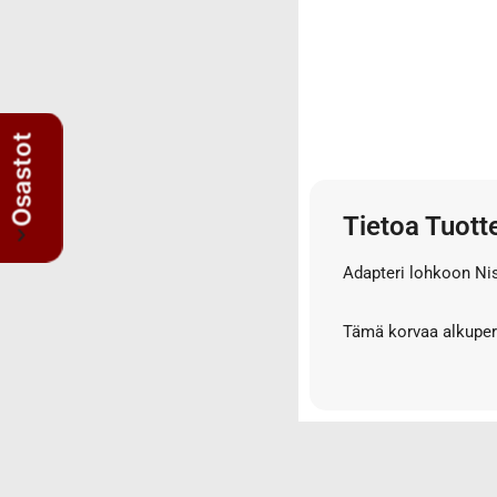
3/4" letkut
3/4" liittimet
3/8" letkut
3/8" liittimet
5/8" letkut
Osastot
5/8" liittimet
Nipat
Tietoa Tuott
AISI suorat yhdysnipat
JIS nipat
Adapteri lohkoon Ni
Kulmanipat
Läpivientinipat ja vastamutterit
Tämä korvaa alkuperä
Lisäosat
Muhvit
Sulkutulpat
Suorat yhdysnipat
Suunnattavat nipat