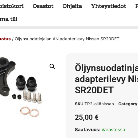
oistokori
Osastot
Ohjeita
Yhteystiedot
ma tili
hotus
/ Öljynsuodatinjalan AN adapterilevy Nissan SR20DET
Öljynsuodatinj
adapterilevy N
SR20DET
SKU
TR2-oil#nissan
Category
25,00
€
Saatavuus:
Varastossa