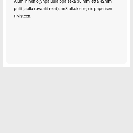
Alumiininen öljynpaluulaippa sekä 38,mm, että 42mm
pulttijaolla (ovaalit reiät), an8 ulkokierre, sis paperisen
tiivisteen.