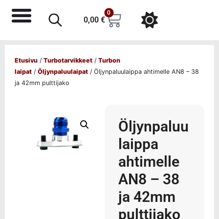
0
0,00
€
Etusivu
/
Turbotarvikkeet
/
Turbon
laipat
/
Öljynpaluulaipat
/ Öljynpaluulaippa ahtimelle AN8 – 38
ja 42mm pulttijako
Öljynpaluu
laippa
ahtimelle
AN8 – 38
ja 42mm
pulttijako