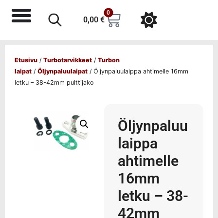
0
0,00
€
Etusivu
/
Turbotarvikkeet
/
Turbon
laipat
/
Öljynpaluulaipat
/ Öljynpaluulaippa ahtimelle 16mm
letku – 38-42mm pulttijako
Öljynpaluu
laippa
ahtimelle
16mm
letku – 38-
42mm