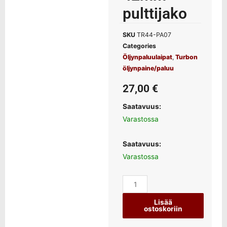
pulttijako
SKU
TR44-PA07
Categories
Öljynpaluulaipat
,
Turbon
öljynpaine/paluu
27,00
€
Saatavuus:
Varastossa
Saatavuus:
Varastossa
Lisää
ostoskoriin