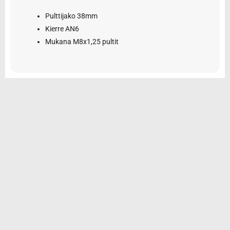
Pulttijako 38mm
Kierre AN6
Mukana M8x1,25 pultit
© 2026 Tarvikemotti Oy
Yhteystiedot
Rekisteriseloste
Toimitus- ja maksuehdot