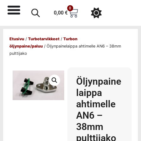
0
0,00
€
Etusivu
/
Turbotarvikkeet
/
Turbon
öljynpaine/paluu
/ Öljynpainelaippa ahtimelle AN6 – 38mm
pulttijako
Öljynpaine
laippa
ahtimelle
AN6 –
38mm
pulttijako