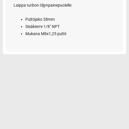
Laippa turbon öljynpainepuolelle
Pulttijako 38mm
Sisäkierre 1/8″ NPT
Mukana M8x1,25 pultit
© 2026 Tarvikemotti Oy
Yhteystiedot