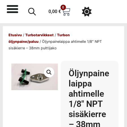
0
0,00
€
Etusivu
/
Turbotarvikkeet
/
Turbon
öljynpaine/paluu
/ Öljynpainelaippa ahtimelle 1/8″ NPT
sisäkierre – 38mm pulttijako
Öljynpaine
laippa
ahtimelle
1/8″ NPT
sisäkierre
– 38mm