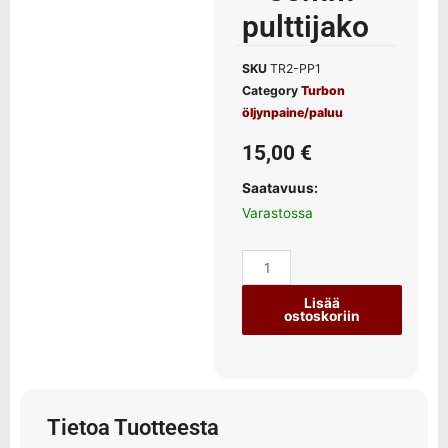
pulttijako
SKU
TR2-PP1
Category
Turbon
öljynpaine/paluu
15,00
€
Saatavuus:
Varastossa
Lisää
ostoskoriin
Tietoa Tuotteesta