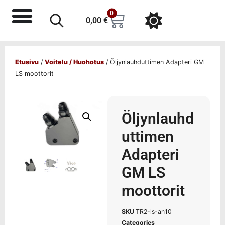
0
0,00
€
Etusivu
/
Voitelu / Huohotus
/ Öljynlauhduttimen Adapteri GM
LS moottorit
Öljynlauhd
uttimen
Adapteri
GM LS
moottorit
SKU
TR2-ls-an10
Categories