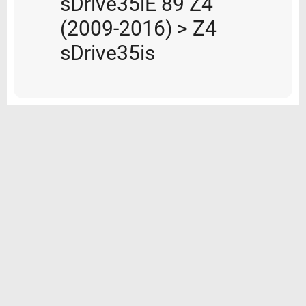
sDrive35iE 89 Z4
(2009-2016) > Z4
sDrive35is
© 2026 Tarvikemotti Oy
Yhteystiedot
Rekisteriseloste
Toimitus- ja maksuehdot