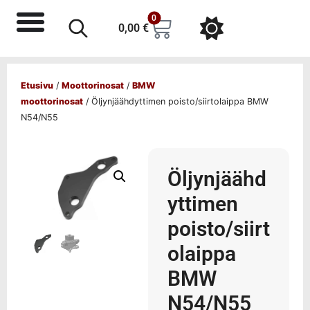
0
0,00
€
Etusivu
/
Moottorinosat
/
BMW
moottorinosat
/ Öljynjäähdyttimen poisto/siirtolaippa BMW
N54/N55
Öljynjäähd
yttimen
poisto/siirt
olaippa
BMW
N54/N55