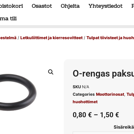
oistokori
Osastot
Ohjeita
Yhteystiedot
ma tili
rjestelmä
/
Letkuliittimet ja kierresovitteet
/
Tulpat tiivisteet ja huo
O-rengas pak
SKU
N/A
Categories
Moottorinosat
,
Tulp
huohottimet
0,80
€
–
1,50
€
Sisäreikä