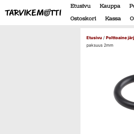
Etusivu
Kauppa
P
Ostoskori
Kassa
O
Etusivu
/
Polttoaine jä
Alumiiniosat
paksuus 2mm
do88 alumiini tehdastilaus
Alustan osat
BMW special
Dumpit
Hukkaportit
Hydrauliikka
1" letkut
1/2" letkut
1/2" liittimet
1/4" letkut
1/4" liittimet