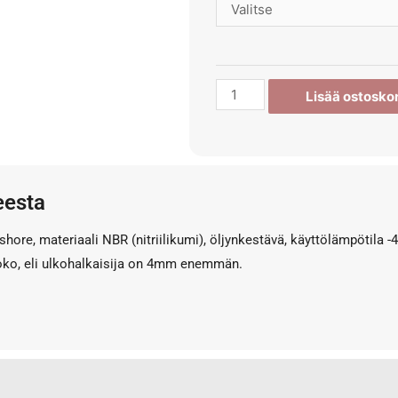
Lisää ostoskor
eesta
shore, materiaali NBR (nitriilikumi), öljynkestävä, käyttölämpötila 
koko, eli ulkohalkaisija on 4mm enemmän.