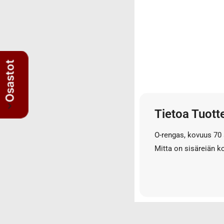
3/4" letkut
3/4" liittimet
3/8" letkut
3/8" liittimet
5/8" letkut
Osastot
5/8" liittimet
Nipat
AISI suorat yhdysnipat
Tietoa Tuott
JIS nipat
Kulmanipat
O-rengas, kovuus 70 
Läpivientinipat ja vastamutterit
Mitta on sisäreiän 
Lisäosat
Muhvit
Sulkutulpat
Suorat yhdysnipat
Suunnattavat nipat