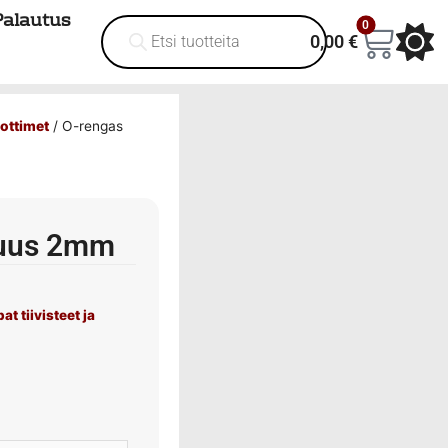
Palautus
0
0,00
€
hottimet
/ O-rengas
suus 2mm
at tiivisteet ja