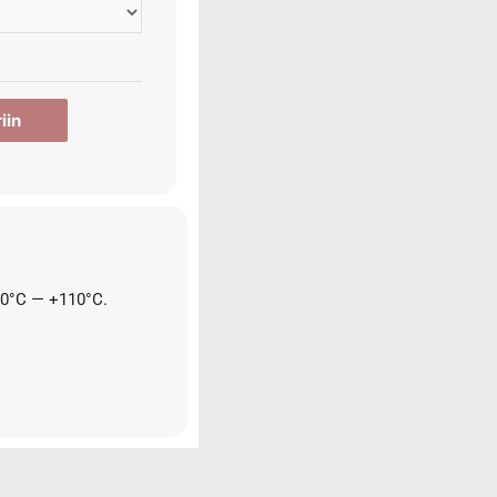
iin
-40°C — +110°C.