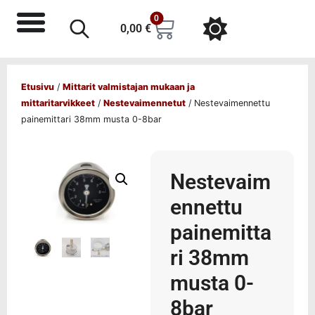
0
0,00
€
Etusivu
/
Mittarit valmistajan mukaan ja
mittaritarvikkeet
/
Nestevaimennetut
/ Nestevaimennettu
painemittari 38mm musta 0-8bar
Nestevaim
ennettu
painemitta
ri 38mm
musta 0-
8bar