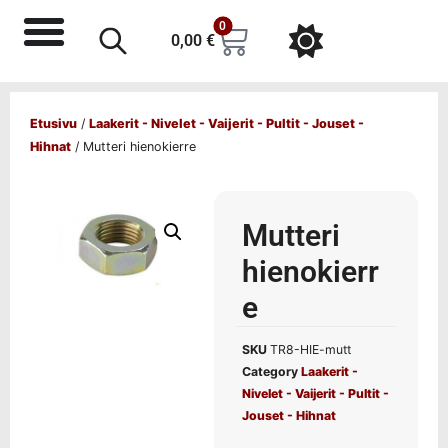
0
0,00
€
Etusivu
/
Laakerit - Nivelet - Vaijerit - Pultit - Jouset -
Hihnat
/ Mutteri hienokierre
Mutteri
hienokierr
e
SKU
TR8-HIE-mutt
Category
Laakerit -
Nivelet - Vaijerit - Pultit -
Jouset - Hihnat