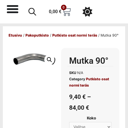
0
0,00
€
Etusivu
/
Pakoputkisto
/
Putkisto osat normi teräs
/ Mutka 90°
Mutka 90°
SKU
N/A
Category
Putkisto osat
normi teräs
9,40
€
–
84,00
€
Koko