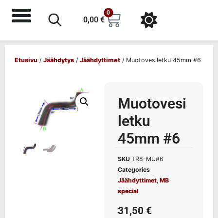
0
0,00
€
Etusivu
/
Jäähdytys
/
Jäähdyttimet
/ Muotovesiletku 45mm #6
Muotovesi
letku
45mm #6
SKU
TR8-MU#6
Categories
Jäähdyttimet
,
MB
special
31,50
€