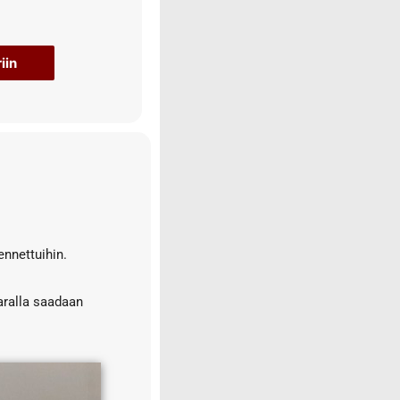
iin
nnettuihin.
aralla saadaan