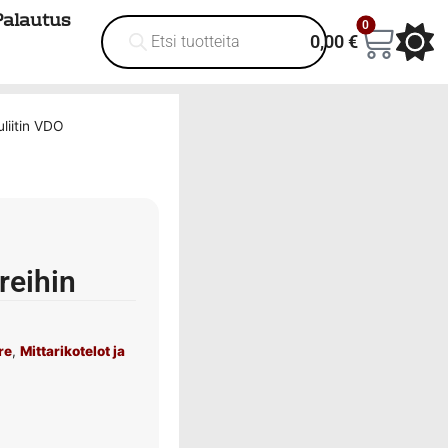
Palautus
0
0,00
€
liitin VDO
reihin
re
,
Mittarikotelot ja