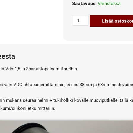
Saatavuus:
Varastossa
Lisää ostoskor
eesta
la Vdo 1,5 ja 3bar ahtopainemittareihin.
ii vain VDO ahtopainemittareihin, ei siis 38mm ja 63mm nestevaime
in mukana seuraa helmi + tukiholkki kovalle muoviputkelle, tällä k
umi/silikoniletku mittariin.