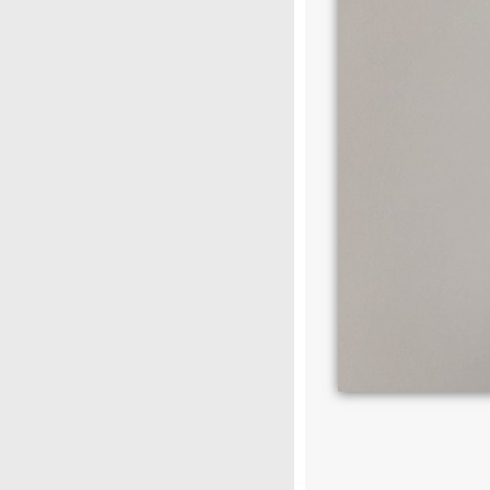
T-Yhde nipat
Ilmansuodattimet
Jäähdytys
Jäähdyttimet
Paisuntasäiliöt
Sähköflektit
Termostaatit
Jarrujärjestelmä
Kemikaalit
Kori
Laakerit – Nivelet – Vaijerit – Pultit –
Jouset – Hihnat
Lakit
Lämmitys
Lisävalot
MB special
Mittarit aihealueen mukaan