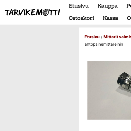
Etusivu
Kauppa
P
Ostoskori
Kassa
O
Etusivu
/
Mittarit valmi
Alumiiniosat
ahtopainemittareihin
do88 alumiini tehdastilaus
Alustan osat
BMW special
Dumpit
Hukkaportit
Hydrauliikka
1" letkut
1/2" letkut
1/2" liittimet
1/4" letkut
1/4" liittimet