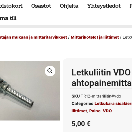
oistokori
Osastot
Ohjeita
Yhteystiedot
ma tili
stajan mukaan ja mittaritarvikkeet
/
Mittarikotelot ja liittimet
/ Letku
Letkuliitin VDO
ahtopainemitta
SKU
TR12-mittariliitin#vdo
Categories
Letkukara sisäkier
liittimet
,
Paine
,
VDO
5,00
€