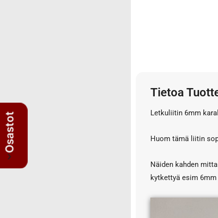
3/4" letkut
3/4" liittimet
3/8" letkut
3/8" liittimet
5/8" letkut
5/8" liittimet
Nipat
Tietoa Tuott
AISI suorat yhdysnipat
Letkuliitin 6mm karal
JIS nipat
Osastot
Kulmanipat
Huom tämä liitin sop
Läpivientinipat ja vastamutterit
Lisäosat
Näiden kahden mittar
Muhvit
kytkettyä esim 6mm k
Sulkutulpat
Suorat yhdysnipat
Suunnattavat nipat