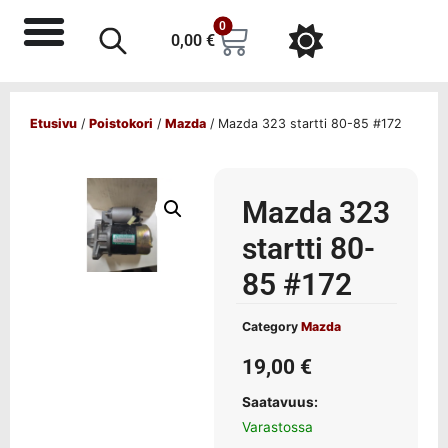
0
0,00
€
Etusivu
/
Poistokori
/
Mazda
/ Mazda 323 startti 80-85 #172
Mazda 323
startti 80-
85 #172
Category
Mazda
19,00
€
Saatavuus:
Varastossa