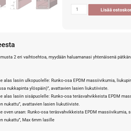
Lisää ostoskor
eesta
i musta 2 eri vaihtoehtoa, myydään haluamanasi yhtenäisenä pätkänä
ste alas lasiin ulkopuolelle: Runko-osa EPDM massiivikumia, liukupin
sa nukkapinta ylöspäin)”, avattavien lasien liukutiiviste.
ste alas lasiin sisäpuolelle: Runko-osa teräsvahvikkeista EPDM mass
n nukattu”, avattavien lasien liukutiiviste.
iste oven uraan: Runko-osa teräsvahvikkeista EPDM massiivikumia, s
en nukattu”, Max 6mm lasille