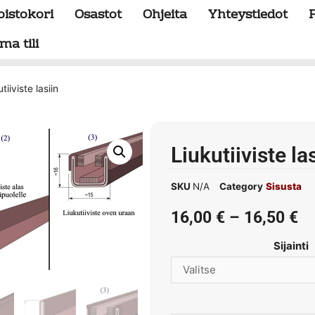
oistokori
Osastot
Ohjeita
Yhteystiedot
ma tili
tiiviste lasiin
Liukutiiviste la
SKU
N/A
Category
Sisusta
16,00
€
–
16,50
€
Sijainti