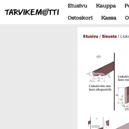
Etusivu
Kauppa
P
Ostoskori
Kassa
O
Etusivu
/
Sisusta
/ Liuku
Alumiiniosat
do88 alumiini tehdastilaus
Alustan osat
BMW special
Dumpit
Hukkaportit
Hydrauliikka
1" letkut
1/2" letkut
1/2" liittimet
1/4" letkut
1/4" liittimet