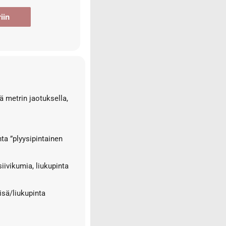
iin
 metrin jaotuksella,
ta ”plyysipintainen
iivikumia, liukupinta
isä/liukupinta