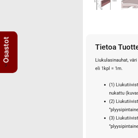
3/4" letkut
3/4" liittimet
3/8" letkut
3/8" liittimet
5/8" letkut
Osastot
Tietoa Tuott
5/8" liittimet
Nipat
Liukulasinauhat, vär
AISI suorat yhdysnipat
eli 1kpl = 1m.
JIS nipat
Kulmanipat
(1) Liukutiivi
Läpivientinipat ja vastamutterit
nukattu (kuvas
Lisäosat
(2) Liukutiivi
Muhvit
”plyysipintaine
Sulkutulpat
(3) Liukutiiv
Suorat yhdysnipat
”plyysipintain
Suunnattavat nipat