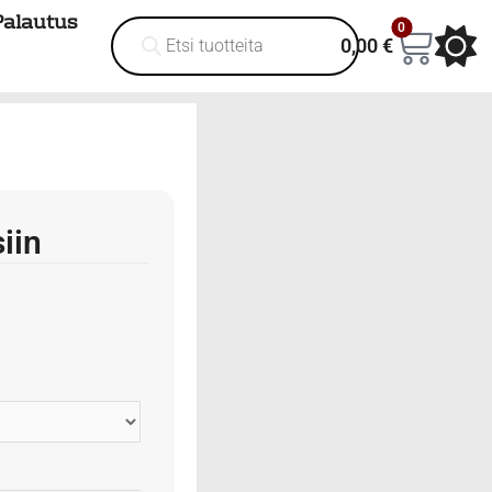
Palautus
0
0,00
€
siin