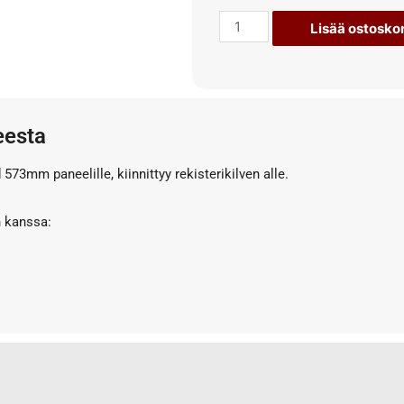
Lisää ostoskor
eesta
 573mm paneelille, kiinnittyy rekisterikilven alle.
n kanssa: