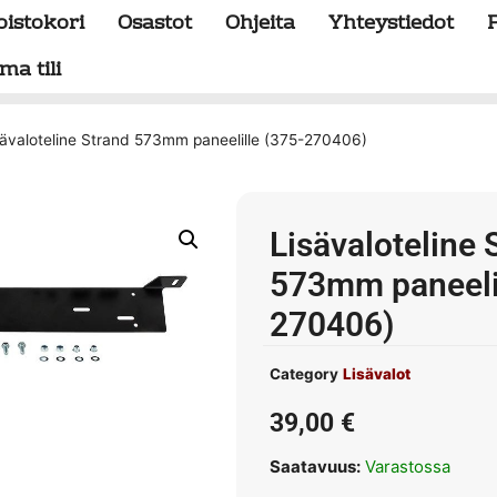
oistokori
Osastot
Ohjeita
Yhteystiedot
ma tili
sävaloteline Strand 573mm paneelille (375-270406)
Lisävaloteline 
573mm paneelil
270406)
Category
Lisävalot
39,00
€
Saatavuus:
Varastossa