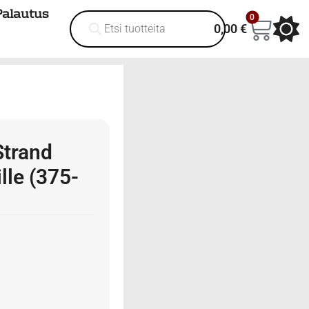
Palautus
0
0,00
€
Strand
le (375-