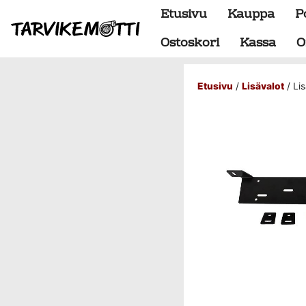
Etusivu
Kauppa
P
Ostoskori
Kassa
O
Etusivu
/
Lisävalot
/ Li
Alumiiniosat
do88 alumiini tehdastilaus
Alustan osat
BMW special
Dumpit
Hukkaportit
Hydrauliikka
1" letkut
1/2" letkut
1/2" liittimet
1/4" letkut
1/4" liittimet