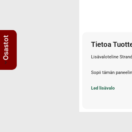
3/4" letkut
3/4" liittimet
3/8" letkut
3/8" liittimet
5/8" letkut
Osastot
Tietoa Tuott
5/8" liittimet
Nipat
Lisävaloteline Strand
AISI suorat yhdysnipat
JIS nipat
Sopii tämän paneeli
Kulmanipat
Läpivientinipat ja vastamutterit
Led lisävalo
Lisäosat
Muhvit
Sulkutulpat
Suorat yhdysnipat
Suunnattavat nipat