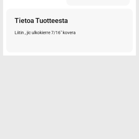
Tietoa Tuotteesta
Liitin , jic ulkokierre 7/16″ kovera
© 2026 Tarvikemotti Oy
Yhteystiedot