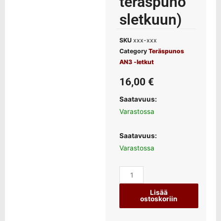
teräspuno
sletkuun)
SKU
xxx-xxx
Category
Teräspunos
AN3 -letkut
16,00
€
Saatavuus:
Varastossa
Saatavuus:
Varastossa
Lisää
ostoskoriin