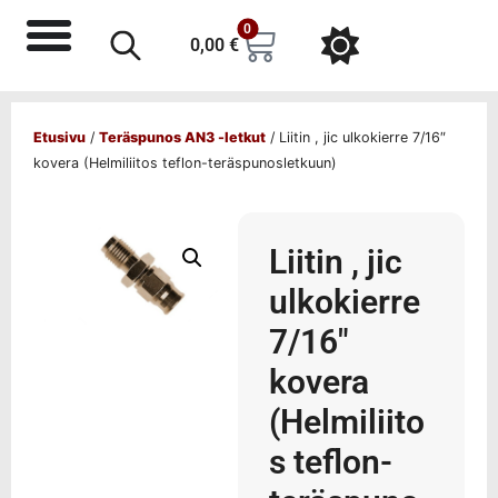
0
0,00
€
Etusivu
/
Teräspunos AN3 -letkut
/ Liitin , jic ulkokierre 7/16″
kovera (Helmiliitos teflon-teräspunosletkuun)
Liitin , jic
ulkokierre
7/16″
kovera
(Helmiliito
s teflon-