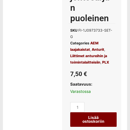
n
puoleinen
SKU
FI-1J0973733-SET-
G
Categories
AEM
laajakaistat
,
Anturit
,
Liittimet antureihin ja
toimintalaitteisiin
,
PLX
7,50
€
Saatavuus:
Varastossa
Lisää
ostoskoriin