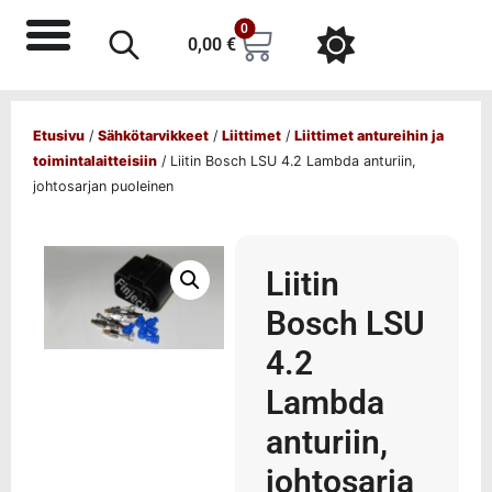
0
0,00
€
Etusivu
/
Sähkötarvikkeet
/
Liittimet
/
Liittimet antureihin ja
toimintalaitteisiin
/ Liitin Bosch LSU 4.2 Lambda anturiin,
johtosarjan puoleinen
Liitin
Bosch LSU
4.2
Lambda
anturiin,
johtosarja