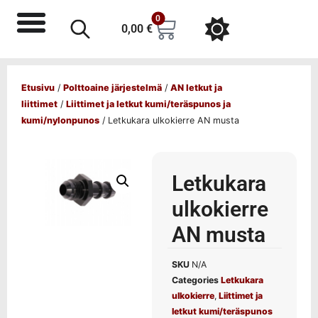
0
0,00
€
Etusivu
/
Polttoaine järjestelmä
/
AN letkut ja
liittimet
/
Liittimet ja letkut kumi/teräspunos ja
kumi/nylonpunos
/ Letkukara ulkokierre AN musta
Letkukara
ulkokierre
AN musta
SKU
N/A
Categories
Letkukara
ulkokierre
,
Liittimet ja
letkut kumi/teräspunos