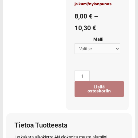
ja kumi/nylonpunos
8,00
€
–
10,30
€
Malli
Lisää
ostoskoriin
Tietoa Tuotteesta
Letkukara ulkokierre AN eloksoitu musta alumiini.