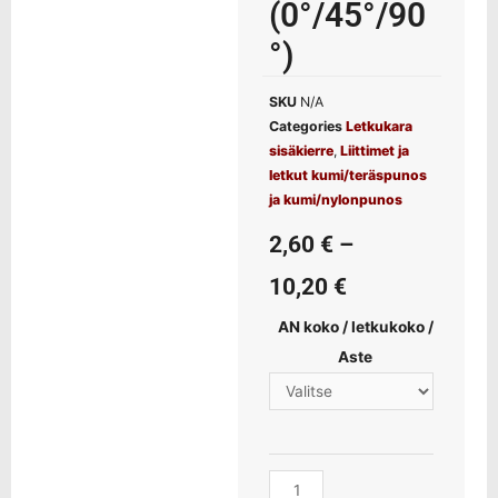
(0°/45°/90
°)
SKU
N/A
Categories
Letkukara
sisäkierre
,
Liittimet ja
letkut kumi/teräspunos
ja kumi/nylonpunos
2,60
€
–
10,20
€
AN koko / letkukoko /
Aste