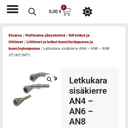
0
0,00
€
Etusivu
/
Polttoaine järjestelmä
/
AN letkut ja
liittimet
/
Liittimet ja letkut kumi/teräspunos ja
kumi/nylonpunos
/ Letkukara sisäkierre AN4 – AN6 – AN8
(0°/45°/90°)
Letkukara
sisäkierre
AN4 –
AN6 –
AN8