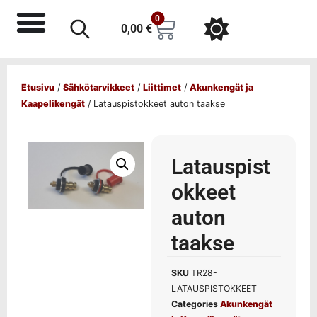
0
0,00
€
Etusivu
/
Sähkötarvikkeet
/
Liittimet
/
Akunkengät ja
Kaapelikengät
/ Latauspistokkeet auton taakse
Latauspist
okkeet
auton
taakse
SKU
TR28-
LATAUSPISTOKKEET
Categories
Akunkengät