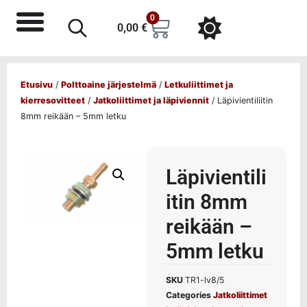
0
0,00
€
Etusivu
/
Polttoaine järjestelmä
/
Letkuliittimet ja
kierresovitteet
/
Jatkoliittimet ja läpiviennit
/ Läpivientiliitin
8mm reikään – 5mm letku
Läpivientili
itin 8mm
reikään –
5mm letku
SKU
TR1-lv8/5
Categories
Jatkoliittimet