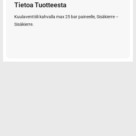
Tietoa Tuotteesta
Kuulaventtiili kahvalla max 25 bar paineelle, Sisäkierre –
Sisäkierre.
© 2026 Tarvikemotti Oy
Yhteystiedot