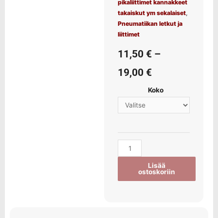
pikaliittimet kannakkeet
takaiskut ym sekalaiset
,
Pneumatiikan letkut ja
liittimet
11,50
€
–
19,00
€
Koko
Lisää
ostoskoriin