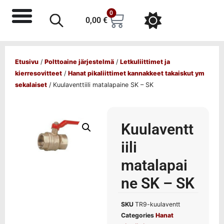
0
0,00
€
Etusivu
/
Polttoaine järjestelmä
/
Letkuliittimet ja
kierresovitteet
/
Hanat pikaliittimet kannakkeet takaiskut ym
sekalaiset
/ Kuulaventtiili matalapaine SK – SK
Kuulaventt
iili
matalapai
ne SK – SK
SKU
TR9-kuulaventt
Categories
Hanat