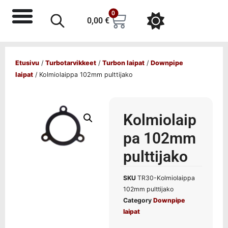
0
0,00
€
Etusivu
/
Turbotarvikkeet
/
Turbon laipat
/
Downpipe
laipat
/ Kolmiolaippa 102mm pulttijako
Kolmiolaip
pa 102mm
pulttijako
SKU
TR30-Kolmiolaippa
102mm pulttijako
Category
Downpipe
laipat