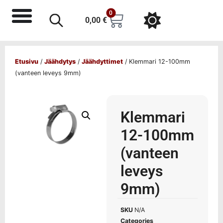
0
0,00
€
Etusivu
/
Jäähdytys
/
Jäähdyttimet
/ Klemmari 12-100mm
(vanteen leveys 9mm)
Klemmari
12-100mm
(vanteen
leveys
9mm)
SKU
N/A
Categories