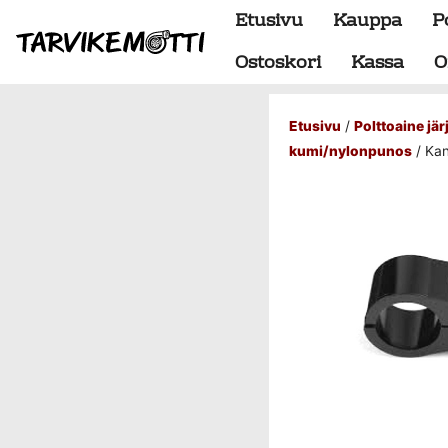
Etusivu
Kauppa
P
Ostoskori
Kassa
O
Etusivu
/
Polttoaine jä
Alumiiniosat
kumi/nylonpunos
/ Kan
do88 alumiini tehdastilaus
Alustan osat
BMW special
Dumpit
Hukkaportit
Hydrauliikka
1" letkut
1/2" letkut
1/2" liittimet
1/4" letkut
1/4" liittimet