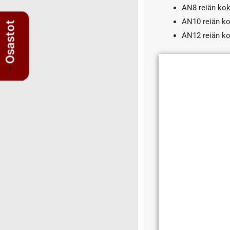
T-Yhde nipat
AN8 reiän k
Ilmansuodattimet
AN10 reiän 
Osastot
Jäähdytys
AN12 reiän 
Jäähdyttimet
Paisuntasäiliöt
Sähköflektit
Termostaatit
Jarrujärjestelmä
Kemikaalit
Kori
Laakerit – Nivelet – Vaijerit – Pultit –
Jouset – Hihnat
Lakit
Lämmitys
Lisävalot
MB special
Mittarit aihealueen mukaan