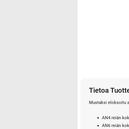
3/4" letkut
3/4" liittimet
3/8" letkut
3/8" liittimet
5/8" letkut
5/8" liittimet
Nipat
AISI suorat yhdysnipat
JIS nipat
Kulmanipat
Läpivientinipat ja vastamutterit
Tietoa Tuott
Lisäosat
Muhvit
Mustaksi eloksoitu a
Sulkutulpat
Suorat yhdysnipat
AN4 reiän k
Suunnattavat nipat
AN6 reiän k