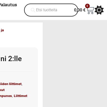
Palautus
0
0,00
€
 ja
i 2:lle
iiden liittimet
,
tkut
onpunos
,
Liittimet