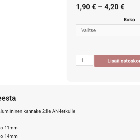
1,90
€
–
4,20
€
Koko
Lisää ostoskor
eesta
lumiininen kannake 2:lle AN-letkulle
oko 11mm
oko 14mm