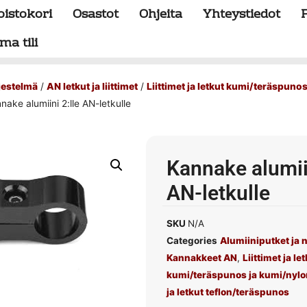
oistokori
Osastot
Ohjeita
Yhteystiedot
ma tili
rjestelmä
/
AN letkut ja liittimet
/
Liittimet ja letkut kumi/teräspunos
nake alumiini 2:lle AN-letkulle
Kannake alumiin
AN-letkulle
SKU
N/A
Categories
Alumiiniputket ja n
Kannakkeet AN
,
Liittimet ja le
kumi/teräspunos ja kumi/nyl
ja letkut teflon/teräspunos