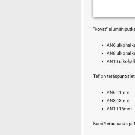
"Smoke" mittarit
Jännite
Kierrosluku
Lämpö
“Kovat” alumiiniputke
Muut mittarit
Paine
AN6 ulkohalka
Pakolämpö
AN8 ulkohalka
Polttoaine
AN10 ulkohal
Valkoiset mittarit
Teflon teräspunoslet
Mittarit valmistajan mukaan ja
mittaritarvikkeet
AN6 11mm
AEM laajakaistat
AN8 13mm
Autogauge
AN10 16mm
Autometer
Mittarikotelot ja liittimet
Kumi/teräspunos ja N
Muut mittarimerkit
Nestevaimennetut