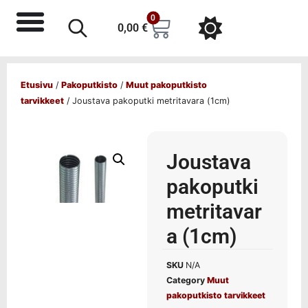
0
0,00
€
Etusivu
/
Pakoputkisto
/
Muut pakoputkisto
tarvikkeet
/ Joustava pakoputki metritavara (1cm)
Joustava
pakoputki
metritavar
a (1cm)
SKU
N/A
Category
Muut
pakoputkisto tarvikkeet