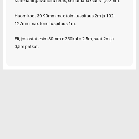
Materiaali galvanoitu teräs, seinämäpaksuus 1,5-2mm.
Huom koot 30-90mm max toimituspituus 2m ja 102-
127mm max toimituspituus 1m.
Eli, jos ostat esim 30mm x 250kpl = 2,5m, saat 2m ja
0,5m pätkät.