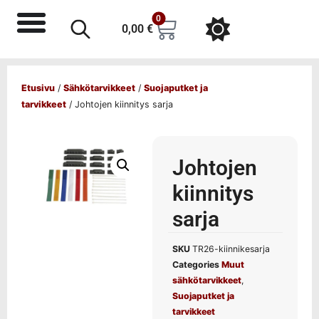
0
0,00
€
Etusivu
/
Sähkötarvikkeet
/
Suojaputket ja
tarvikkeet
/ Johtojen kiinnitys sarja
Johtojen
kiinnitys
sarja
SKU
TR26-kiinnikesarja
Categories
Muut
sähkötarvikkeet
,
Suojaputket ja
tarvikkeet