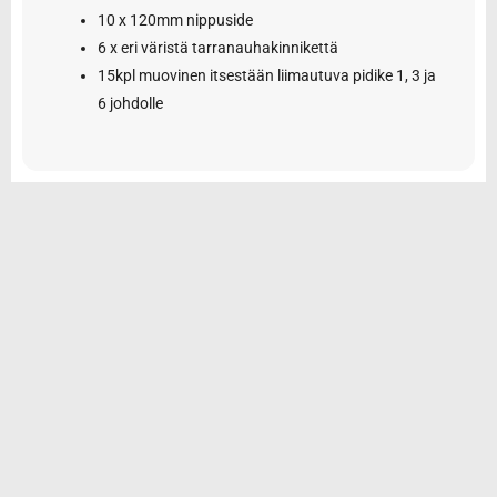
10 x 120mm nippuside
6 x eri väristä tarranauhakinnikettä
15kpl muovinen itsestään liimautuva pidike 1, 3 ja
6 johdolle
© 2026 Tarvikemotti Oy
Yhteystiedot
Rekisteriseloste
Toimitus- ja maksuehdot