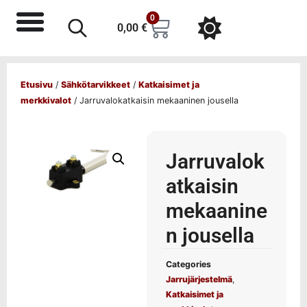
0
0,00
€
Etusivu
/
Sähkötarvikkeet
/
Katkaisimet ja
merkkivalot
/ Jarruvalokatkaisin mekaaninen jousella
Jarruvalok
atkaisin
mekaanine
n jousella
Categories
Jarrujärjestelmä
,
Katkaisimet ja