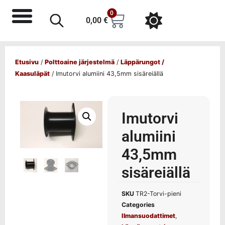
0
0,00
€
Etusivu
/
Polttoaine järjestelmä
/
Läppärungot /
Kaasuläpät
/ Imutorvi alumiini 43,5mm sisäreiällä
Imutorvi
alumiini
43,5mm
sisäreiällä
SKU
TR2-Torvi-pieni
Categories
Ilmansuodattimet
,