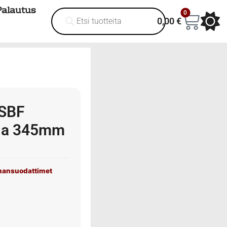
Palautus
0
0,00
€
 SBF
aula 345mm
mansuodattimet