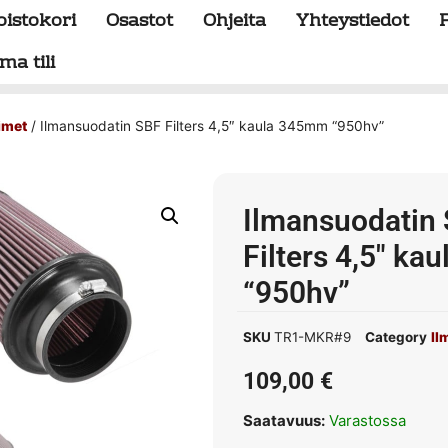
oistokori
Osastot
Ohjeita
Yhteystiedot
ma tili
imet
/ Ilmansuodatin SBF Filters 4,5″ kaula 345mm “950hv”
Ilmansuodatin
Filters 4,5″ k
“950hv”
SKU
TR1-MKR#9
Category
Il
109,00
€
Saatavuus:
Varastossa