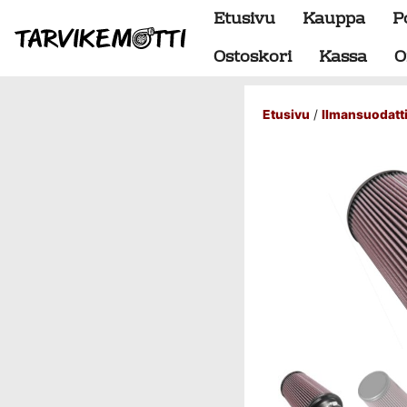
Etusivu
Kauppa
P
Ostoskori
Kassa
O
Etusivu
/
Ilmansuodatt
Alumiiniosat
do88 alumiini tehdastilaus
Alustan osat
BMW special
Dumpit
Hukkaportit
Hydrauliikka
1" letkut
1/2" letkut
1/2" liittimet
1/4" letkut
1/4" liittimet