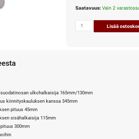
Saatavuus:
Vain 2 varastoss
Lisää ostoskor
eesta
, suodatinosan ulkohalkaisija 165mm/130mm
uus kiinnityskauluksen kanssa 345mm
uksen pituus 45mm
uksen sisähalkaisija 115mm
 pituus 300mm
hoihin