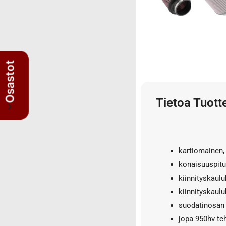
3/4" letkut
3/4" liittimet
3/8" letkut
3/8" liittimet
5/8" letkut
Osastot
5/8" liittimet
Nipat
Tietoa Tuott
AISI suorat yhdysnipat
JIS nipat
Kulmanipat
Läpivientinipat ja vastamutterit
kartiomainen
Lisäosat
konaisuuspit
Muhvit
kiinnityskaul
Sulkutulpat
kiinnityskaul
Suorat yhdysnipat
suodatinosan
Suunnattavat nipat
jopa 950hv te