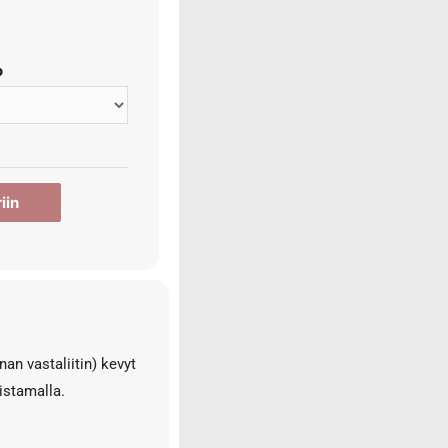
o
iin
nan vastaliitin) kevyt
ristamalla.