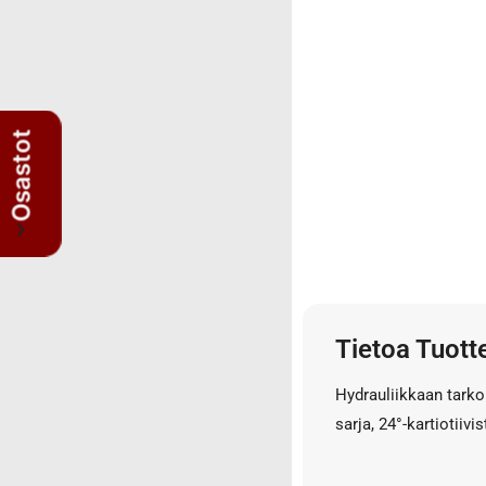
3/4" letkut
3/4" liittimet
3/8" letkut
3/8" liittimet
5/8" letkut
Osastot
5/8" liittimet
Nipat
AISI suorat yhdysnipat
JIS nipat
Kulmanipat
Läpivientinipat ja vastamutterit
Tietoa Tuott
Lisäosat
Muhvit
Hydrauliikkaan tarkoi
Sulkutulpat
sarja, 24°-kartiotiivi
Suorat yhdysnipat
Suunnattavat nipat