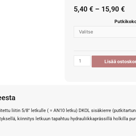
5,40
€
–
15,90
€
Putkikok
Lisää ostoskor
eesta
tettu liitin 5/8″ letkulle ( = AN10 letku) DKOL sisäkierre (putkitartun
styksellä, kiinnitys letkuun tapahtuu hydrauliikkaprässillä holkilla pu