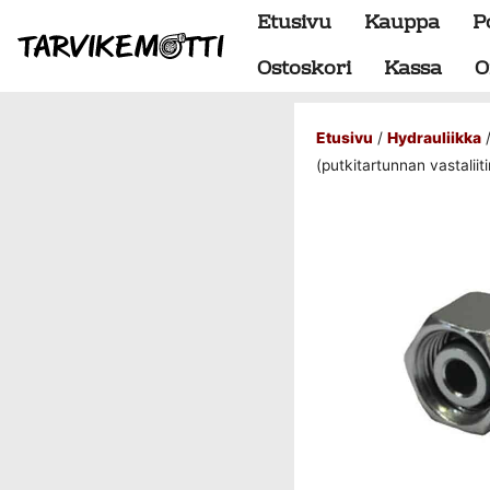
Etusivu
Kauppa
P
Ostoskori
Kassa
O
Etusivu
/
Hydrauliikka
Alumiiniosat
(putkitartunnan vastaliiti
do88 alumiini tehdastilaus
Alustan osat
BMW special
Dumpit
Hukkaportit
Hydrauliikka
1" letkut
1/2" letkut
1/2" liittimet
1/4" letkut
1/4" liittimet