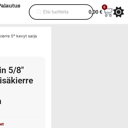
Palautus
0
0,00
€
kierre 0° kevyt sarja
in 5/8″
isäkierre
n
met