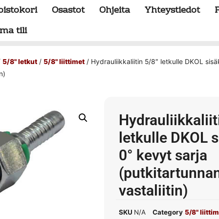
oistokori
Osastot
Ohjeita
Yhteystiedot
ma tili
/
5/8" letkut
/
5/8" liittimet
/ Hydrauliikkaliitin 5/8″ letkulle DKOL sisä
n)
Hydrauliikkaliit
letkulle DKOL s
0° kevyt sarja
(putkitartunna
vastaliitin)
SKU
N/A
Category
5/8" liitti