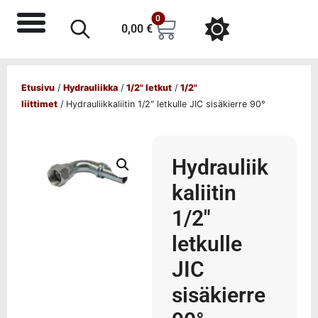
0
0,00
€
Etusivu
/
Hydrauliikka
/
1/2" letkut
/
1/2"
liittimet
/ Hydrauliikkaliitin 1/2″ letkulle JIC sisäkierre 90°
Hydrauliik
kaliitin
1/2″
letkulle
JIC
sisäkierre