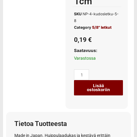
1cm
SKU
NP-4-kudosletku-5-
8
Category
5/8" letkut
0,19
€
Saatavuus:
Varastossa
Lisää
ostoskoriin
Tietoa Tuotteesta
Made in Japan. Huippulaadukas ja kestävä erittäin