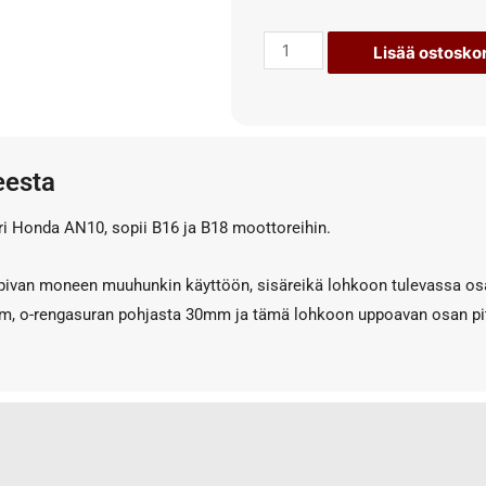
Lisää ostoskor
eesta
i Honda AN10, sopii B16 ja B18 moottoreihin.
opivan moneen muuhunkin käyttöön, sisäreikä lohkoon tulevassa o
mm, o-rengasuran pohjasta 30mm ja tämä lohkoon uppoavan osan p