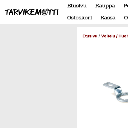
Etusivu
Kauppa
P
Ostoskori
Kassa
O
Etusivu
/
Voitelu / Huo
Alumiiniosat
do88 alumiini tehdastilaus
Alustan osat
BMW special
Dumpit
Hukkaportit
Hydrauliikka
1" letkut
1/2" letkut
1/2" liittimet
1/4" letkut
1/4" liittimet