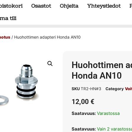
oistokori
Osastot
Ohjeita
Yhteystiedot
ma tili
hotus
/ Huohottimen adapteri Honda AN10
Huohottimen a
Honda AN10
SKU
TR2-HN#3
Category
Voi
12,00
€
Saatavuus:
Varastossa
Saatavuus:
Vain 2 varastoss