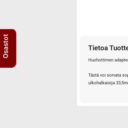
3/4" letkut
3/4" liittimet
3/8" letkut
3/8" liittimet
5/8" letkut
Osastot
5/8" liittimet
Tietoa Tuott
Nipat
AISI suorat yhdysnipat
Huohottimen adapter
JIS nipat
Kulmanipat
Tästä voi sorvata s
Läpivientinipat ja vastamutterit
ulkohalkaisija 33,5
Lisäosat
Muhvit
Sulkutulpat
Suorat yhdysnipat
Suunnattavat nipat