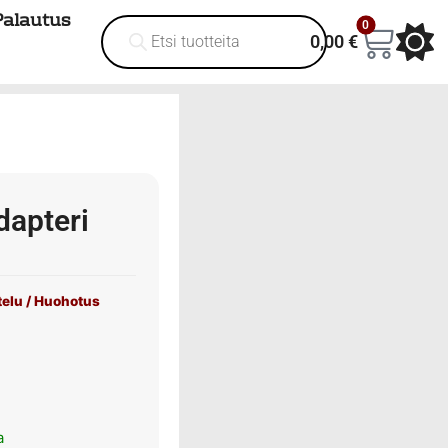
Palautus
0
0,00
€
dapteri
telu / Huohotus
a