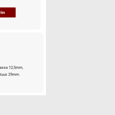
iin
sassa 12,5mm,
ituus 29mm.