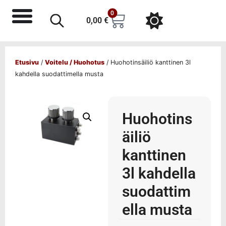
0
0,00
€
Etusivu
/
Voitelu / Huohotus
/ Huohotinsäiliö kanttinen 3l
kahdella suodattimella musta
Huohotins
äiliö
kanttinen
3l kahdella
suodattim
ella musta