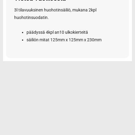
3l tilavuuksinen huohotinsäiliö, mukana 2kpl
huohotinsuodatin.
päädyssä 4kpl an10 ulkokierteitä
säiliön mitat 125mm x 125mm x 230mm
© 2026 Tarvikemotti Oy
Yhteystiedot