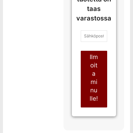
taas
varastossa
Ilm
oit
a
mi
nu
lle!