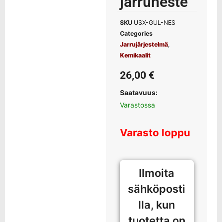
jarruneste
SKU
USX-GUL-NES
Categories
Jarrujärjestelmä
,
Kemikaalit
26,00
€
Saatavuus:
Varastossa
Varasto loppu
Ilmoita
sähköposti
lla, kun
tuotetta on