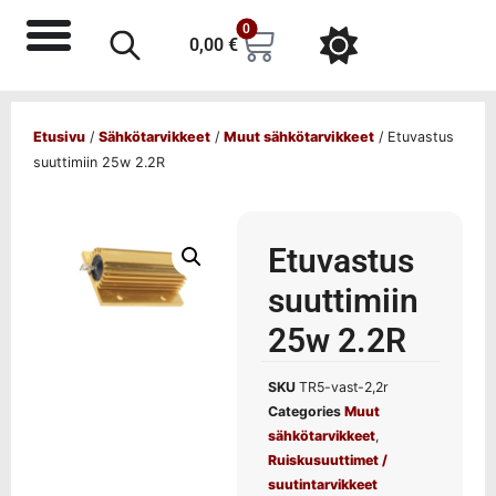
0
0,00
€
Etusivu
/
Sähkötarvikkeet
/
Muut sähkötarvikkeet
/ Etuvastus
suuttimiin 25w 2.2R
Etuvastus
suuttimiin
25w 2.2R
SKU
TR5-vast-2,2r
Categories
Muut
sähkötarvikkeet
,
Ruiskusuuttimet /
suutintarvikkeet