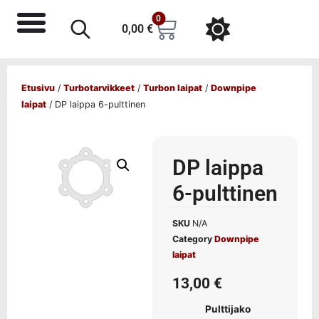
0
0,00
€
Etusivu
/
Turbotarvikkeet
/
Turbon laipat
/
Downpipe
laipat
/ DP laippa 6-pulttinen
DP laippa
6-pulttinen
SKU
N/A
Category
Downpipe
laipat
13,00
€
Pulttijako