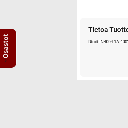
3/4" letkut
3/4" liittimet
3/8" letkut
Tietoa Tuott
3/8" liittimet
5/8" letkut
Osastot
Diodi IN4004 1A 400
5/8" liittimet
Nipat
AISI suorat yhdysnipat
JIS nipat
Kulmanipat
Läpivientinipat ja vastamutterit
Lisäosat
Muhvit
Sulkutulpat
Suorat yhdysnipat
Suunnattavat nipat