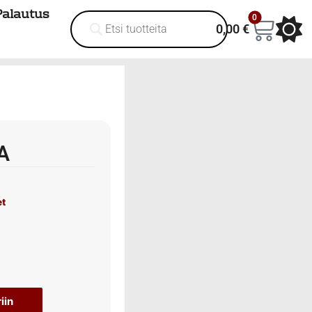
Palautus
0
0,00
€
A
et
iin