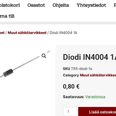
oistokori
Osastot
Ohjeita
Yhteystiedot
ma tili
eet
/
Muut sähkötarvikkeet
/ Diodi IN4004 1A
Diodi IN4004 1
SKU
TR5-diodi-1a
Category
Muut sähkötarvikke
0,80
€
Saatavuus:
Varastossa
Lisää ostoskor