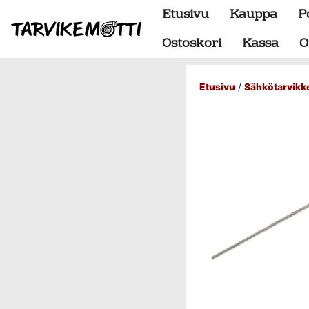
Etusivu
Kauppa
P
Ostoskori
Kassa
O
Etusivu
/
Sähkötarvikk
Alumiiniosat
do88 alumiini tehdastilaus
Alustan osat
BMW special
Dumpit
Hukkaportit
Hydrauliikka
1" letkut
1/2" letkut
1/2" liittimet
1/4" letkut
1/4" liittimet