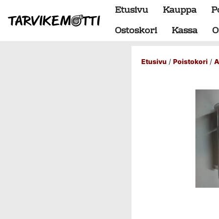
Etusivu
Kauppa
P
Ostoskori
Kassa
O
Etusivu
/
Poistokori
/
A
Alumiiniosat
do88 alumiini tehdastilaus
Alustan osat
BMW special
Dumpit
Hukkaportit
Hydrauliikka
1" letkut
1/2" letkut
1/2" liittimet
1/4" letkut
1/4" liittimet