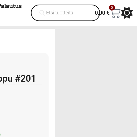
Palautus
0
0,00
€
ppu #201
a