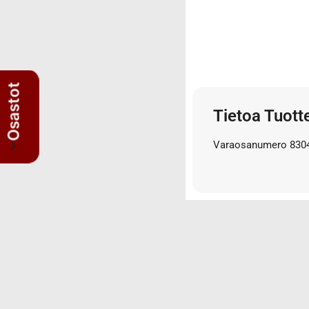
3/4" letkut
3/4" liittimet
3/8" letkut
3/8" liittimet
5/8" letkut
Osastot
5/8" liittimet
Tietoa Tuott
Nipat
AISI suorat yhdysnipat
Varaosanumero 830
JIS nipat
Kulmanipat
Läpivientinipat ja vastamutterit
Lisäosat
Muhvit
Sulkutulpat
Suorat yhdysnipat
Suunnattavat nipat