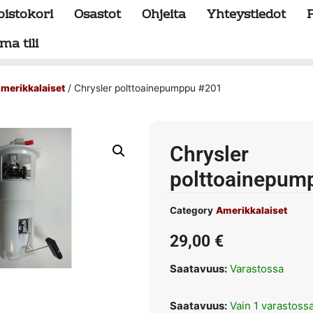
oistokori
Osastot
Ohjeita
Yhteystiedot
ma tili
merikkalaiset
/ Chrysler polttoainepumppu #201
Chrysler
polttoainepum
Category
Amerikkalaiset
29,00
€
Saatavuus:
Varastossa
Saatavuus:
Vain 1 varastoss