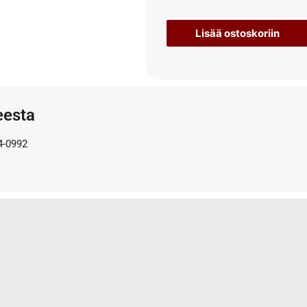
Lisää ostoskoriin
eesta
4-0992