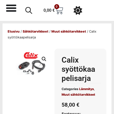
0
0,00
€
Etusivu
/
Sähkötarvikkeet
/
Muut sähkötarvikkeet
/ Calix
syöttökaapelisarja
Calix
syöttökaa
pelisarja
Categories
Lämmitys
,
Muut sähkötarvikkeet
58,00
€
Saatavuus: