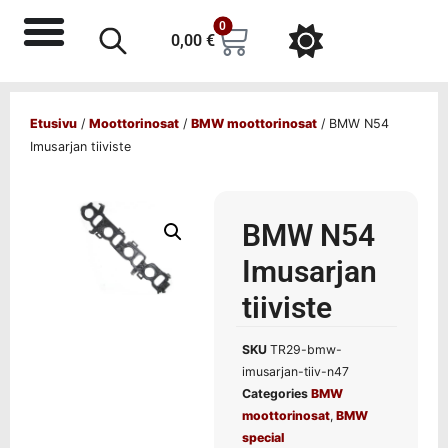
0
0,00
€
Etusivu
/
Moottorinosat
/
BMW moottorinosat
/ BMW N54
Imusarjan tiiviste
BMW N54
Imusarjan
tiiviste
SKU
TR29-bmw-
imusarjan-tiiv-n47
Categories
BMW
moottorinosat
,
BMW
special