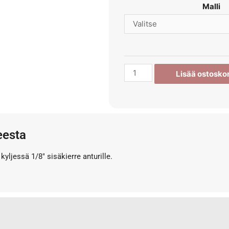
Malli
Lisää ostoskor
eesta
kyljessä 1/8″ sisäkierre anturille.