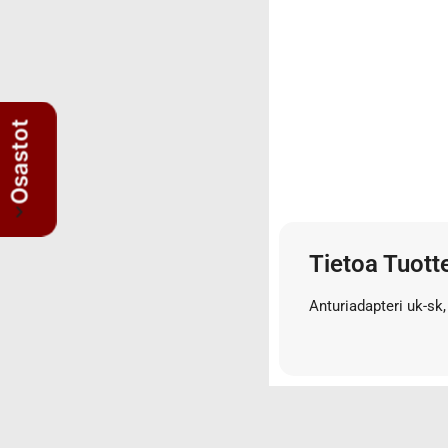
3/4" letkut
3/4" liittimet
3/8" letkut
3/8" liittimet
5/8" letkut
Osastot
5/8" liittimet
Nipat
AISI suorat yhdysnipat
JIS nipat
Tietoa Tuott
Kulmanipat
Läpivientinipat ja vastamutterit
Anturiadapteri uk-sk, 
Lisäosat
Muhvit
Sulkutulpat
Suorat yhdysnipat
Suunnattavat nipat