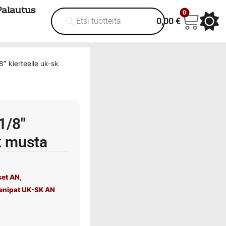
Palautus
0
0,00
€
8″ kierteelle uk-sk
1/8″
k musta
set AN
,
enipat UK-SK AN