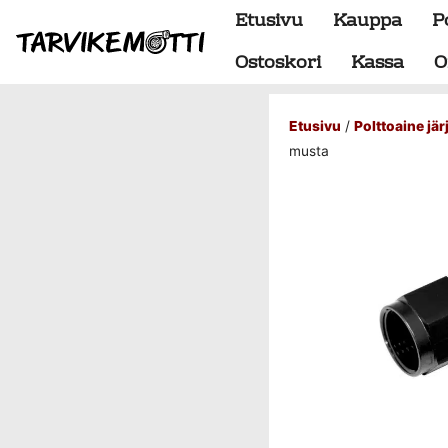
Etusivu
Kauppa
P
Ostoskori
Kassa
O
Etusivu
/
Polttoaine jä
Alumiiniosat
musta
do88 alumiini tehdastilaus
Alustan osat
BMW special
Dumpit
Hukkaportit
Hydrauliikka
1" letkut
1/2" letkut
1/2" liittimet
1/4" letkut
1/4" liittimet