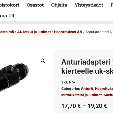
oistokori
Osastot
Ohjeita
Yhteystiedot
ma tili
rjestelmä
/
AN letkut ja liittimet
/
Haaroitukset AN
/ Anturiadapteri 1/
Anturiadapteri 
kierteelle uk-s
SKU
N/A
Categories
Anturit
,
Haaroituk
Mittarikotelot ja liittimet
,
Sovit
17,70
€
–
19,20
€