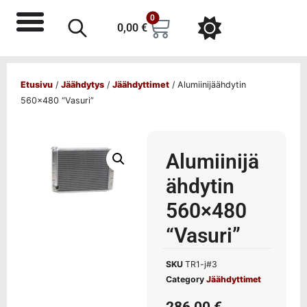
0
0,00
€
Etusivu
/
Jäähdytys
/
Jäähdyttimet
/ Alumiinijäähdytin
560×480 “Vasuri”
Alumiinijä
ähdytin
560×480
“Vasuri”
SKU
TR1-j#3
Category
Jäähdyttimet