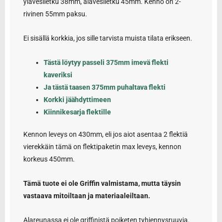
ylävesiletku 38mm, alavesiletku 45mm. Kenno on 2-
rivinen 55mm paksu.
Ei sisällä korkkia, jos sille tarvista muista tilata erikseen.
Tästä löytyy passeli 375mm imevä flekti
kaveriksi
Ja tästä taasen 375mm puhaltava flekti
Korkki jäähdyttimeen
Kiinnikesarja flektille
Kennon leveys on 430mm, eli jos aiot asentaa 2 flektiä
vierekkäin tämä on flektipaketin max leveys, kennon
korkeus 450mm.
Tämä tuote ei ole Griffin valmistama, mutta täysin
vastaava mitoiltaan ja materiaaleiltaan.
Alareunassa ei ole griffinistä poiketen tyhjennysruuvia.