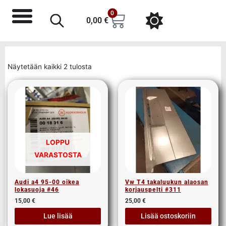
0
0,00
€
Näytetään kaikki 2 tulosta
LOPPU
VARASTOSTA
Audi a4 95-00 oikea
Vw T4 takaluukun alaosan
lokasuoja #46
korjauspelti #311
15,00
€
25,00
€
Lue lisää
Lisää ostoskoriin